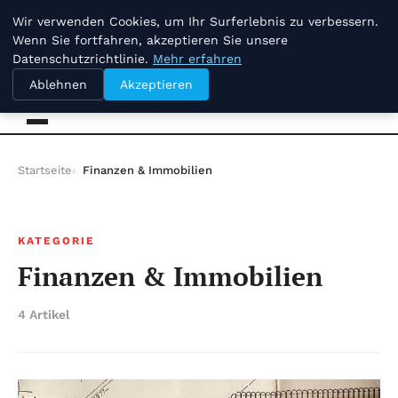
jeudi 6 août 2026
Wir verwenden Cookies, um Ihr Surferlebnis zu verbessern.
Wenn Sie fortfahren, akzeptieren Sie unsere
Datenschutzrichtlinie.
Mehr erfahren
Joerg Pilawa
Ablehnen
Akzeptieren
Startseite
Finanzen & Immobilien
KATEGORIE
Finanzen & Immobilien
4 Artikel