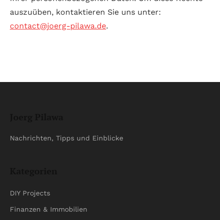
auszuüben, kontaktieren Sie uns unter:
contact@joerg-pilawa.de
.
Joerg Pilawa
Nachrichten, Tipps und Einblicke
Kategorien
DIY Projects
Finanzen & Immobilien