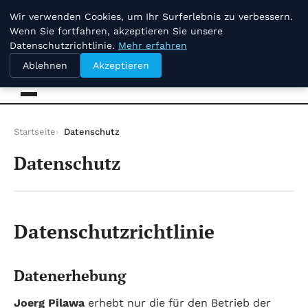
vendredi 7 août 2026
Wir verwenden Cookies, um Ihr Surferlebnis zu verbessern.
Wenn Sie fortfahren, akzeptieren Sie unsere
Datenschutzrichtlinie.
Mehr erfahren
Joerg Pilawa
Ablehnen
Akzeptieren
Startseite
Datenschutz
Datenschutz
Datenschutzrichtlinie
Datenerhebung
Joerg Pilawa
erhebt nur die für den Betrieb der