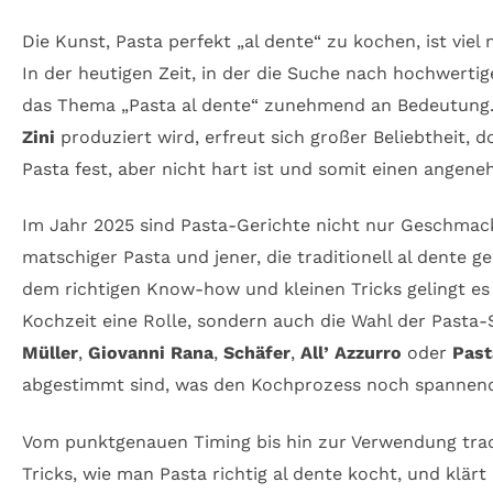
Die Kunst, Pasta perfekt „al dente“ zu kochen, ist vie
In der heutigen Zeit, in der die Suche nach hochwer
das Thema „Pasta al dente“ zunehmend an Bedeutung. I
Zini
produziert wird, erfreut sich großer Beliebtheit, d
Pasta fest, aber nicht hart ist und somit einen angeneh
Im Jahr 2025 sind Pasta-Gerichte nicht nur Geschmac
matschiger Pasta und jener, die traditionell al dente 
dem richtigen Know-how und kleinen Tricks gelingt es 
Kochzeit eine Rolle, sondern auch die Wahl der Pasta
Müller
,
Giovanni Rana
,
Schäfer
,
All’ Azzurro
oder
Past
abgestimmt sind, was den Kochprozess noch spannen
Vom punktgenauen Timing bis hin zur Verwendung tradit
Tricks, wie man Pasta richtig al dente kocht, und klär