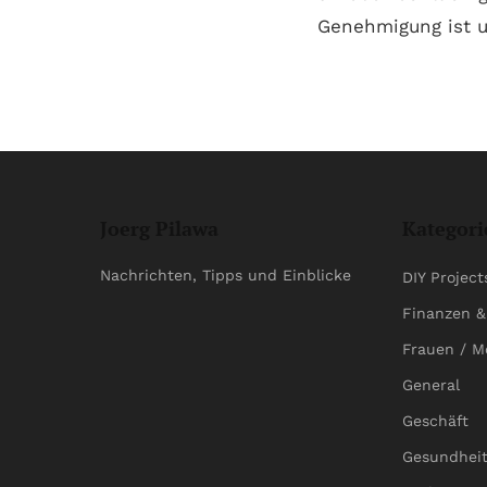
Genehmigung ist u
Joerg Pilawa
Kategori
Nachrichten, Tipps und Einblicke
DIY Project
Finanzen &
Frauen / M
General
Geschäft
Gesundhei