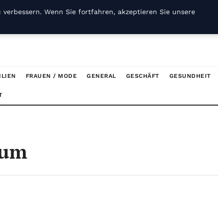
 verbessern. Wenn Sie fortfahren, akzeptieren Sie unsere
ILIEN
FRAUEN / MODE
GENERAL
GESCHÄFT
GESUNDHEIT
T
sum