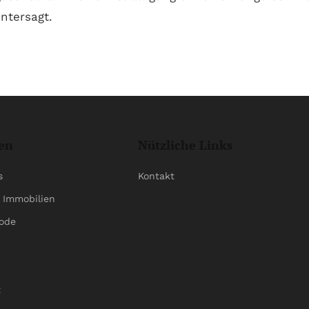
ntersagt.
en
Nützliche Links
s
Kontakt
 Immobilien
ode
t