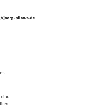
://joerg-pilawa.de
et.
) sind
liche