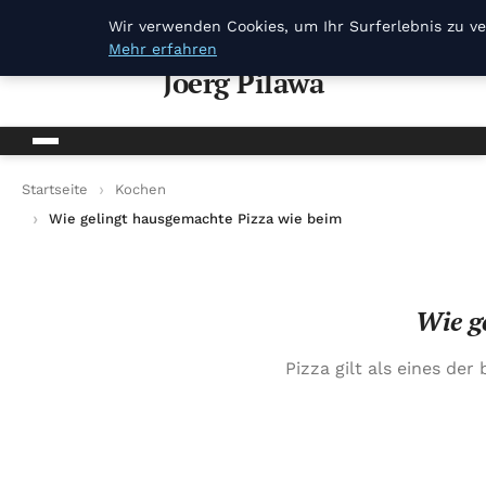
Joerg Pilawa
Wir verwenden Cookies, um Ihr Surferlebnis zu ve
Mehr erfahren
Joerg Pilawa
Startseite
Kochen
Wie gelingt hausgemachte Pizza wie beim Italiener?
Wie g
Pizza gilt als eines der