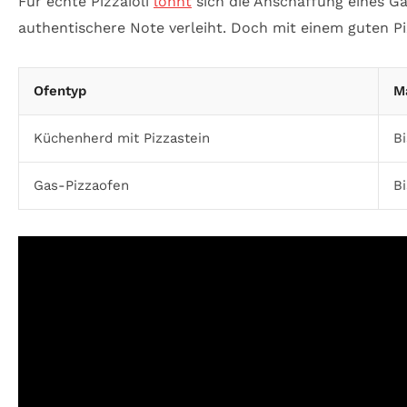
Für echte Pizzaioli
lohnt
sich die Anschaffung eines G
authentischere Note verleiht. Doch mit einem guten P
Ofentyp
M
Küchenherd mit Pizzastein
Bi
Gas-Pizzaofen
Bi