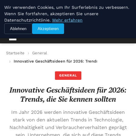
Joerg Pilawa
Wir verwenden Cookies, um Ihr Surferlebnis zu verbessern.
Wenn Sie fortfahren, akzeptieren Sie unsere
Datenschutzrichtlinie.
Mehr erfahren
Joerg Pilawa
Ablehnen
Akzeptieren
Startseite
General
Innovative Geschäftsideen für 2026: Trends, die Sie kennen so
GENERAL
Innovative Geschäftsideen für 2026:
Trends, die Sie kennen sollten
Im Jahr 2026 werden innovative Geschäftsideen
stark von den aktuellen Trends in Technologie,
Nachhaltigkeit und Verbraucherverhalten geprägt
sein. Unternehmen, die sich auf diese Trends