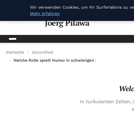
Joerg Pilawa
Wir verwenden Cookies, um Ihr Surferlebnis zu ve
Mehr erfahren
Joerg Pilawa
Startseite
Gesundheit
Welche Rolle spielt Humor in schwierigen Zeiten?
Welc
In turbulenten Zeiten,