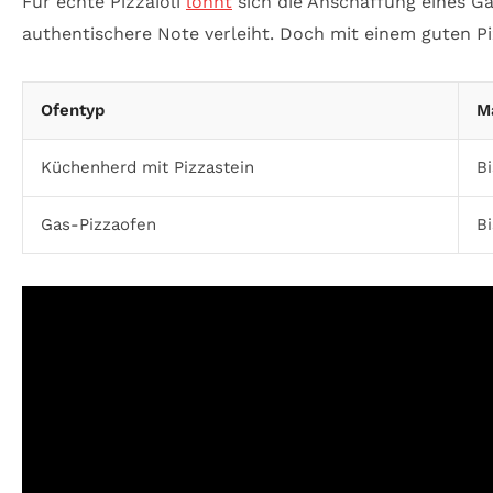
Für echte Pizzaioli
lohnt
sich die Anschaffung eines G
authentischere Note verleiht. Doch mit einem guten P
Ofentyp
M
Küchenherd mit Pizzastein
Bi
Gas-Pizzaofen
Bi