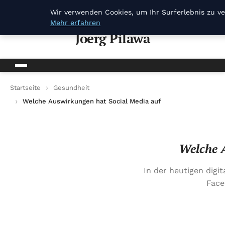
Joerg Pilawa
Wir verwenden Cookies, um Ihr Surferlebnis zu ve
Mehr erfahren
Joerg Pilawa
Startseite
Gesundheit
Welche Auswirkungen hat Social Media auf Jugendliche?
Welche A
In der heutigen digi
Face