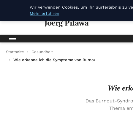
Joerg Pilawa
Wir verwenden Cookies, um Ihr Surferlebnis zu ve
Mehr erfahren
Joerg Pilawa
Startseite
Gesundheit
Wie erkenne ich die Symptome von Burnout rechtzeitig?
Wie erk
Das Burnout-Syndrom
Thema ent