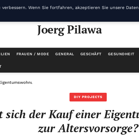
 verbessern. Wenn Sie fortfahren, akzeptieren Sie unsere Datens
Joerg Pilawa
ILIEN
FRAUEN / MODE
GENERAL
GESCHÄFT
GESUNDHEIT
T
 Eigentumswohnung zur Altersvorsorge?
DIY PROJECTS
t sich der Kauf einer Eige
zur Altersvorsorge?